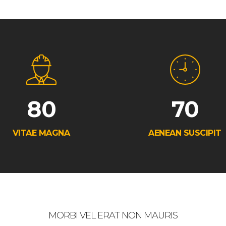
80
70
VITAE MAGNA
AENEAN SUSCIPIT
MORBI VEL ERAT NON MAURIS