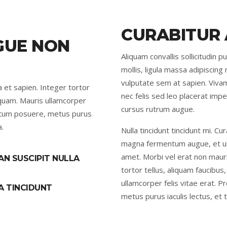
CURABITUR 
GUE NON
Aliquam convallis sollicitudin
mollis, ligula massa adipiscing 
vulputate sem at sapien. Vivam
a et sapien. Integer tortor
nec felis sed leo placerat impe
, quam. Mauris ullamcorper
cursus rutrum augue.
entum posuere, metus purus
a.
Nulla tincidunt tincidunt mi. Cur
magna fermentum augue, et ultr
amet. Morbi vel erat non mauris
AN SUSCIPIT NULLA
tortor tellus, aliquam faucibus
ullamcorper felis vitae erat. 
A TINCIDUNT
metus purus iaculis lectus, et t